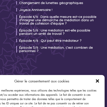
Changement de lunettes géographiques
Joyeux Anniversaire !
Épisode 6/6 : Dans quelle mesure est-ce possible
d’intégrer une démarche de médiation dans un
travail de cohésion d’équipe ?
Épisode 5/6 : Une médiation est-elle possible
pendant un arrêt de travail ?
Épisode 4/6 : Qui peut être médiateur ?
Épisode 3/6 : Une médiation, c’est combien de
personnes ?
Gérer le consentement aux cookies
es meilleures expériences, nous utilisons des technologies telles que les cookies
 et/ou accéder aux informations des appareils. Le fait de consentir à ces
 nous permettra de traiter des données telles que le comportement de
 les ID uniques sur ce site. Le fait de ne pas consentir ou de retirer son