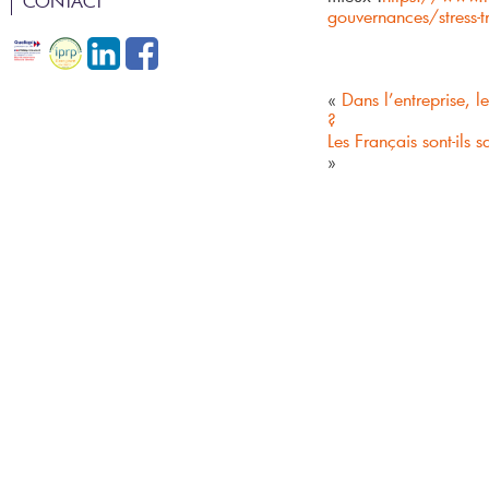
CONTACT
gouvernances/stress-tr
GEPP
ÉVALUATION DE POTENTIEL
ÉVALUATION DES RISQUES EN
RECRUTEMENT ET INTÉGRATION
ENTREPRISE
«
Dans l’entreprise, l
?
Les Français sont-ils s
»