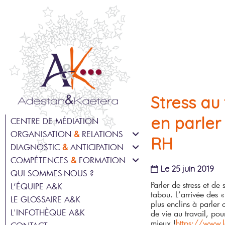
Stress au 
en parler
CENTRE DE MÉDIATION
ORGANISATION
&
RELATIONS
RH
DIAGNOSTIC
&
ANTICIPATION
MÉDIATION EN ENTREPRISE
COMPÉTENCES
&
FORMATION
PRÉVENTION DES RISQUES
ACCOMPAGNEMENT DU
Le 25 juin 2019
PSYCHOSOCIAUX
CHANGEMENT
QUI SOMMES-NOUS ?
BILAN DE COMPÉTENCES
GPEC – GESTION PRÉVISIONNELLE
Parler de stress et de
COHÉSION D’ÉQUIPE
L’ÉQUIPE A&K
FORMATION
DES EMPLOIS ET DES
tabou. L’arrivée des «
LE GLOSSAIRE A&K
RÉGULATION DES CONFLITS
COMPÉTENCES
COACHING INDIVIDUEL OU
plus enclins à parler
COLLECTIF EN ENTREPRISE
L'INFOTHÈQUE A&K
QUALITÉ DE VIE ET DES
de vie au travail, pour
DIAGNOSTIC RH ET
CONDITIONS DE TRAVAIL
mieux !
https://www.l
ORGANISATIONNEL ORIENTÉ
TRANSITIONS PROFESSIONNELLES