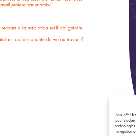
avail-prefere-parler-amis/
e recours à la médiation est-il obligatoire
atisfaits de leur qualité de vie au travail ?
Pour offrir l
pour stocker
technologies
navigation ou