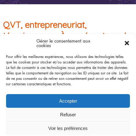
QVT, entrepreneuriat,
témoignages… À vos écouteurs !
Gérer le consentement aux
cookies
Le 11 février 2020
Pour offrir les meilleures expériences, nous utilisons des technologies telles
Vous aimez écouter des podcasts ? Cet article est fait pour vous !
?
La
que les cookies pour stocker et/ou accéder aux informations des appareils.
Fondation Travailler Autrement vous propose une sélection de contenus
dédiés au travail et à l’emploi
Le fait de consentir à ces technologies nous permettra de traiter des données
:
QVT, entrepreneuriat, témoignages…
À vos écouteurs !
telles que le comportement de navigation ou les ID uniques sur ce site. Le fait
de ne pas consentir ou de retirer son consentement peut avoir un effet négatif
https://www.fondation-travailler-autrement.org/2020/01/13/qvt-
sur certaines caractéristiques et fonctions.
entrepreneuriat-temoignages-a-vos-ecouteurs/
Accepter
«
Le CSE face aux délits de harcèlement moral ou sexuel
« Qualiopi » la marque de certification qualité des prestataires
Refuser
d’actions de formation
»
Voir les préférences