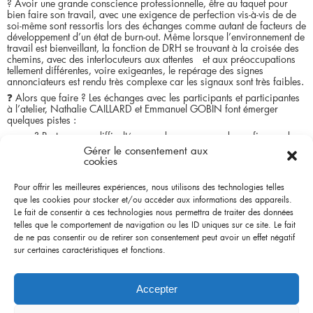
? Avoir une grande conscience professionnelle, être au taquet pour
bien faire son travail, avec une exigence de perfection vis-à-vis de de
soi-même sont ressortis lors des échanges comme autant de facteurs de
développement d’un état de burn-out. Même lorsque l’environnement de
travail est bienveillant, la fonction de DRH se trouvant à la croisée des
chemins, avec des interlocuteurs aux attentes et aux préoccupations
tellement différentes, voire exigeantes, le repérage des signes
annonciateurs est rendu très complexe car les signaux sont très faibles.
❓ Alors que faire ? Les échanges avec les participants et participantes
à l’atelier, Nathalie CAILLARD et Emmanuel GOBIN font émerger
quelques pistes :
? Partager ses difficultés avec des personnes de confiance, des
pairs, le médecin du travail
Gérer le consentement aux
cookies
? Prendre soin de soi, ne serait-ce que quelques minutes par
jour. Nous avons expérimenté un temps de médiation de pleine
conscience qui permet de se recentrer
Pour offrir les meilleures expériences, nous utilisons des technologies telles
que les cookies pour stocker et/ou accéder aux informations des appareils.
? Garder en tête des phrases et des questions clés, pour éviter
de tomber dans un mode « pompier » épuisant : « je ne suis pas là
Le fait de consentir à ces technologies nous permettra de traiter des données
pour régler les problèmes des managers. Mais je suis là pour les aider
telles que le comportement de navigation ou les ID uniques sur ce site. Le fait
à régler leurs problèmes » ou encore « À qui appartient ce problème
de ne pas consentir ou de retirer son consentement peut avoir un effet négatif
? En quoi cela me concerne-t-il ? Comment puis-je aider ? »
sur certaines caractéristiques et fonctions.
Accepter