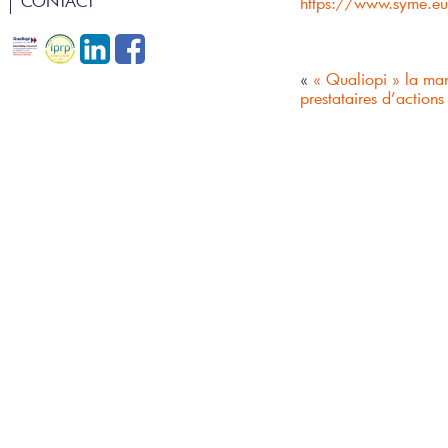
CONTACT
https://www.syme.eu
GEPP
ÉVALUATION DE POTENTIEL
ÉVALUATION DES RISQUES EN
RECRUTEMENT ET INTÉGRATION
ENTREPRISE
«
« Qualiopi » la mar
prestataires d’actions