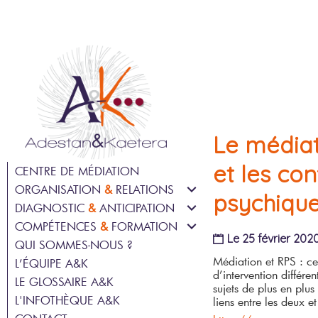
Le médiat
et les con
CENTRE DE MÉDIATION
ORGANISATION
&
RELATIONS
psychique
DIAGNOSTIC
&
ANTICIPATION
MÉDIATION EN ENTREPRISE
COMPÉTENCES
&
FORMATION
PRÉVENTION DES RISQUES
ACCOMPAGNEMENT DU
Le 25 février 202
PSYCHOSOCIAUX
CHANGEMENT
QUI SOMMES-NOUS ?
BILAN DE COMPÉTENCES
GPEC – GESTION PRÉVISIONNELLE
Médiation et RPS
:
ce 
COHÉSION D’ÉQUIPE
L’ÉQUIPE A&K
FORMATION
DES EMPLOIS ET DES
d’intervention différe
LE GLOSSAIRE A&K
RÉGULATION DES CONFLITS
COMPÉTENCES
COACHING INDIVIDUEL OU
sujets de plus en plus 
COLLECTIF EN ENTREPRISE
L'INFOTHÈQUE A&K
QUALITÉ DE VIE ET DES
liens entre les deux et
DIAGNOSTIC RH ET
CONDITIONS DE TRAVAIL
ORGANISATIONNEL ORIENTÉ
TRANSITIONS PROFESSIONNELLES