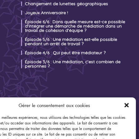
Changement de lunettes géographiques
Joyeux Anniversaire !
Épisode 6/6 : Dans quelle mesure est-ce possible
d’intégrer une démarche de médiation dans un
travail de cohésion d’équipe ?
Épisode 5/6 : Une médiation est-elle possible
pendant un arrêt de travail ?
Épisode 4/6 : Qui peut être médiateur ?
Épisode 3/6 : Une médiation, c’est combien de
personnes ?
Gérer le consentement aux cookies
es meilleures expériences, nous utilisons des technologies telles que les cookies
 et/ou accéder aux informations des appareils. Le fait de consentir à ces
 nous permettra de traiter des données telles que le comportement de
 les ID uniques sur ce site. Le fait de ne pas consentir ou de retirer son