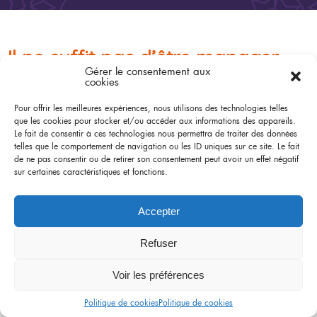
Il ne suffit pas d’être manager
Gérer le consentement aux
pour manager
cookies
Pour offrir les meilleures expériences, nous utilisons des technologies telles
Le 14 novembre 2019
que les cookies pour stocker et/ou accéder aux informations des appareils.
Le fait de consentir à ces technologies nous permettra de traiter des données
Parce que nous ne le dirons jamais assez
:
un bon manager est un
manager formé et coaché.
telles que le comportement de navigation ou les ID uniques sur ce site. Le fait
de ne pas consentir ou de retirer son consentement peut avoir un effet négatif
https://www.cairn.info/revue-l-expansion-management-review-2006-4-
sur certaines caractéristiques et fonctions.
page-12.htm
Accepter
«
« Progresser, c’est changer d’erreur ! »
Non, la formation n’est pas réservée aux jeunes !
»
Refuser
Voir les préférences
Plan du site
Mentions légales
Politique de cookies
Politique de cookies