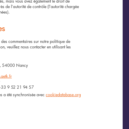
és, mais vous avez également le droit de
s de l’autorité de contrôle (l’autorité chargée
nées).
es
 des commentaires sur notre politique de
on, veuillez nous contacter en utilisant les
:
rt, 54000 Nancy
aetk.fr
r
 +33 9 52 21 94 57
es a été synchronisée avec
cookiedatabase.org