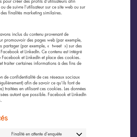
s pour créer des profils d’utilisateurs afin
 ou de suivre l’utilisateur sur ce site web ou sur
des finalités marketing similaires.
 avons inclus du contenu provenant de
our promouvoir des pages web (par exemple,
es partager (par exemple, « tweet ») sur des
acebook et LinkedIn. Ce contenu est intégré
 Facebook et LinkedIn et place des cookies.
t traiter certaines informations à des fins de
ion de confidentialité de ces réseaux sociaux
égulièrement) afin de savoir ce qu’ils font de
) traitées en utilisant ces cookies. Les données
sées autant que possible. Facebook et LinkedIn
s.
cés
Finalité en attente d’enquête
Consent