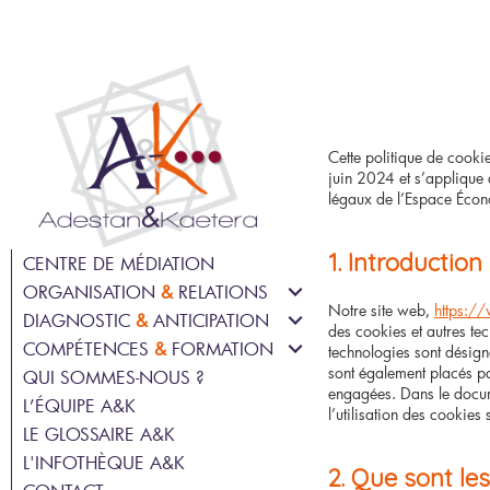
Cette politique de cookie
juin 2024 et s’applique 
légaux de l’Espace Écon
1. Introduction
CENTRE DE MÉDIATION
ORGANISATION
&
RELATIONS
Notre site web,
https://
DIAGNOSTIC
&
ANTICIPATION
MÉDIATION EN ENTREPRISE
des cookies et autres tec
COMPÉTENCES
&
FORMATION
PRÉVENTION DES RISQUES
ACCOMPAGNEMENT DU
technologies sont désig
PSYCHOSOCIAUX
CHANGEMENT
sont également placés pa
QUI SOMMES-NOUS ?
BILAN DE COMPÉTENCES
engagées. Dans le docum
GPEC – GESTION PRÉVISIONNELLE
COHÉSION D’ÉQUIPE
L’ÉQUIPE A&K
FORMATION
l’utilisation des cookies 
DES EMPLOIS ET DES
LE GLOSSAIRE A&K
RÉGULATION DES CONFLITS
COMPÉTENCES
COACHING INDIVIDUEL OU
COLLECTIF EN ENTREPRISE
L'INFOTHÈQUE A&K
QUALITÉ DE VIE ET DES
DIAGNOSTIC RH ET
2. Que sont le
CONDITIONS DE TRAVAIL
ORGANISATIONNEL ORIENTÉ
TRANSITIONS PROFESSIONNELLES