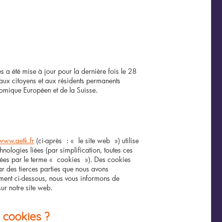
s a été mise à jour pour la dernière fois le 28
aux citoyens et aux résidents permanents
omique Européen et de la Suisse.
www.aetk.fr
(ci-après : « le site web ») utilise
hnologies liées (par simplification, toutes ces
nées par le terme « cookies »). Des cookies
r des tierces parties que nous avons
ent ci-dessous, nous vous informons de
sur notre site web.
s cookies ?