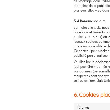
de stockage local, utilisé
d’afficher de la publicité
plusieurs sites web dans 
5.4 Réseaux sociaux
Sur notre site web, nous
Facebook et LinkedIn p
« like », « pin ») ou l
réseaux sociaux comme F
grâce un code obtenu de
Ce contenu peut stocker e
publicité personnalisée.
Veuillez lire la déclarat
(qui peut être modifiée r
vos données (personnelles
récupérées sont anonymi
se trouvent aux États-Uni
6. Cookies pla
Divers