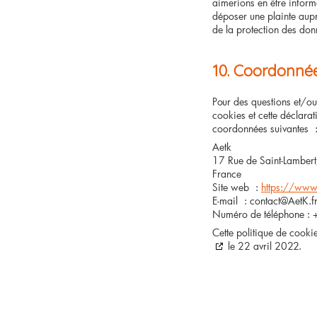
aimerions en être inform
déposer une plainte auprè
de la protection des don
10. Coordonné
Pour des questions et/ou
cookies et cette déclarati
coordonnées suivantes 
Aetk
17 Rue de Saint-Lambe
France
Site web :
https://www.
E-mail :
contact@
AetK.f
Numéro de téléphone :
Cette politique de cooki
le 22 avril 2022.