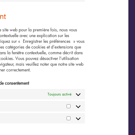
to
service
nt
divers
re site web pour la première fois, nous vous
ntextuelle avec une explication sur les
iquez sur « Enregistrer les préférences » vous
 les catégories de cookies et d’extensions que
ans la fenêtre contextuelle, comme décrit dans
cookies. Vous pouvez désactiver l’utilisation
igateur, mais veuillez noter que notre site web
nner correctement.
de consentement
Toujours activé
Statistiques
Marketing