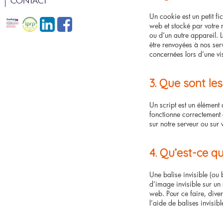
CONTACT
GEPP
ÉVALUATION DE POTENTIEL
Un cookie est un petit fi
ÉVALUATION DES RISQUES EN
web et stocké par votre 
RECRUTEMENT ET INTÉGRATION
ENTREPRISE
ou d’un autre appareil. 
être renvoyées à nos ser
concernées lors d’une vis
3. Que sont les
Un script est un élément 
fonctionne correctement 
sur notre serveur ou sur 
4. Qu’est-ce qu
Une balise invisible (ou 
d’image invisible sur un s
web. Pour ce faire, dive
l’aide de balises invisibl